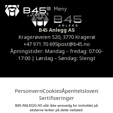
Meny
B45 Anlegg AS
Kragerøveien 520, 3770 Kragerø
+47 971 70 695
post@b45.no
Åpningstider: Mandag – fredag: 07:00-
17:00 | Lørdag – Søndag: Stengt
Personvern
Cookies
Åpenhetsloven
Sertifiseringer
B45 ANLEGG AS står ikke ansvarlig for innholdet på
eksterne lenker på dette nettsted.